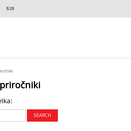
B2B
iročniki
 priročniki
elka: