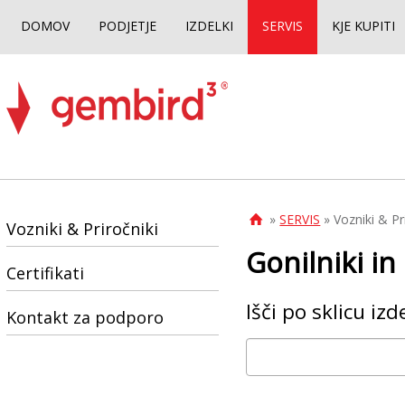
DOMOV
PODJETJE
IZDELKI
SERVIS
KJE KUPITI
»
SERVIS
» Vozniki & Pr

Vozniki & Priročniki
Gonilniki in
Certifikati
Išči po sklicu izd
Kontakt za podporo