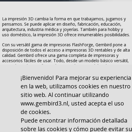
La impresión 3D cambia la forma en que trabajamos, jugamos y
pensamos. Se puede aplicar en diseño, fabricación, educación,
arquitectura, industria médica y joyerías. También para hobby y
uso doméstico, la impresión 3D ofrece innumerables posibilidades.
Con su versátil gama de impresoras FlashForge, Gembird pone a
disposición de todos el acceso a impresoras 3D rentables y de alta
calidad. Gembird ofrece una gama completa de impresoras y
accesorios fáciles de usar. Todo, desde un modelo básico versátil,
muy adecuado para fines educativos, hasta modelos de
impresoras DLP de alta gama para aplicaciones profesionales,
dentales y médicas.
¡Bienvenido! Para mejorar su experiencia
Toma la iniciativa en esta tercera revolución industrial junto con
en la web, utilizamos cookies en nuestro
Gembird y descubre y crea tu propio mundo único hoy.
sitio web. Al continuar utilizando
www.gembird3.nl, usted acepta el uso
de cookies.
Puede encontrar información detallada
sobre las cookies y cómo puede evitar su