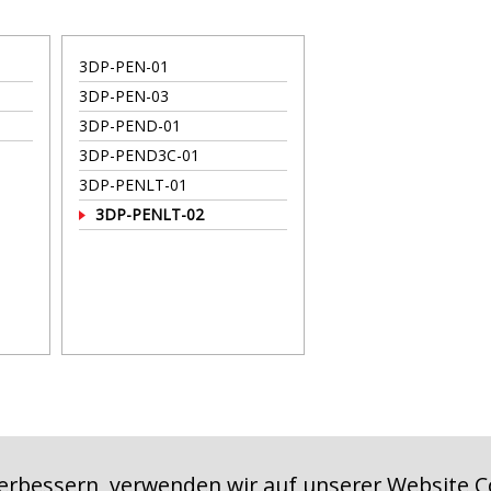
3DP-PEN-01
3DP-PEN-03
3DP-PEND-01
3DP-PEND3C-01
3DP-PENLT-01
3DP-PENLT-02
1 kb)
erbessern, verwenden wir auf unserer Website C