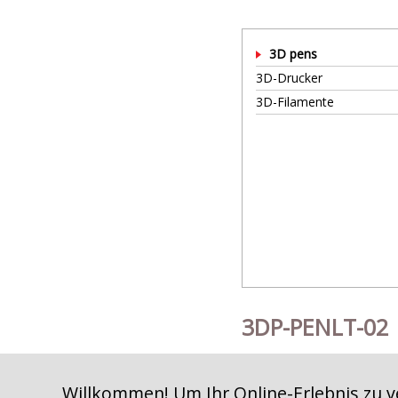
3D pens
3D-Drucker
3D-Filamente
3DP-PENLT-02
Handbücher
3DP-PENLT-02 QIG (90
Willkommen! Um Ihr Online-Erlebnis zu v