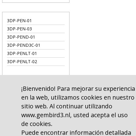
3DP-PEN-01
3DP-PEN-03
3DP-PEND-01
3DP-PEND3C-01
3DP-PENLT-01
3DP-PENLT-02
¡Bienvenido! Para mejorar su experiencia
en la web, utilizamos cookies en nuestro
sitio web. Al continuar utilizando
www.gembird3.nl, usted acepta el uso
de cookies.
Puede encontrar información detallada