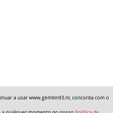
tinuar a usar www.gembird3.nl, concorda com o
Termos e Condições
|
Política de Privacidade
so a qualquer momento no nosso
Política de